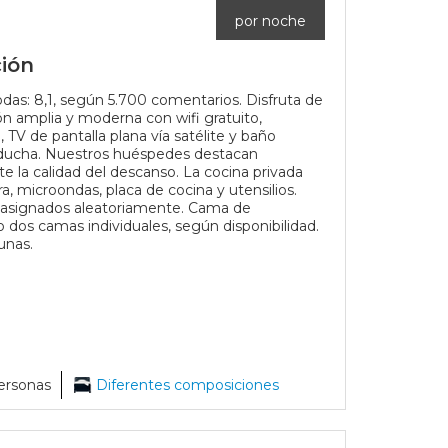
por noche
ión
s: 8,1, según 5.700 comentarios. Disfruta de
ón amplia y moderna con wifi gratuito,
, TV de pantalla plana vía satélite y baño
 ducha. Nuestros huéspedes destacan
e la calidad del descanso. La cocina privada
a, microondas, placa de cocina y utensilios.
 asignados aleatoriamente. Cama de
 dos camas individuales, según disponibilidad.
unas.
ersonas
Diferentes composiciones