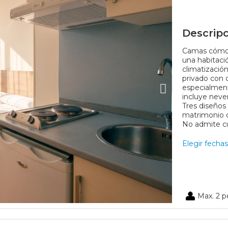
Descripc
Camas cómoda
una habitaci
climatización
privado con
especialment
incluye never
Tres diseños
matrimonio o
No admite c
Elegir fechas
Max. 2 p