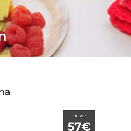
n
ina
Desde
57€