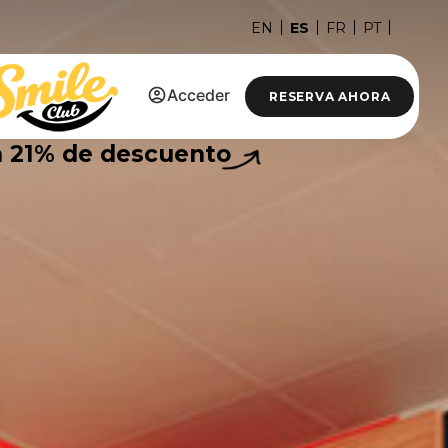
ES
EN
FR
PT
Acceder
RESERVA AHORA
n
21%
de descuento