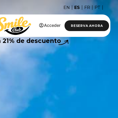
ES
EN
FR
PT
Acceder
RESERVA AHORA
n
21%
de descuento