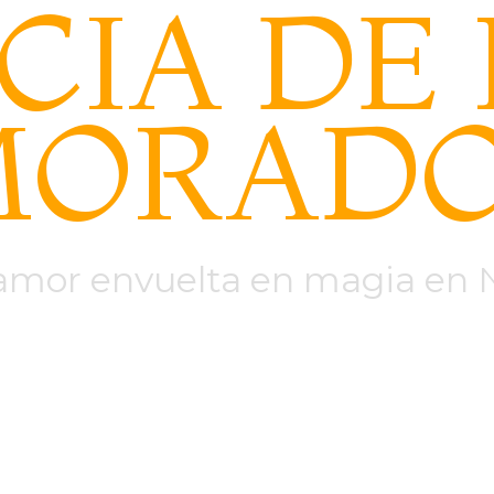
CIA DE 
MORAD
 amor envuelta en magia en N
 Aljarafe ****