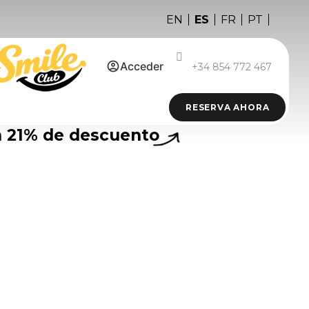
ES
EN
FR
PT
Acceder
+34 854 772 467
RESERVA AHORA
n
21%
de descuento