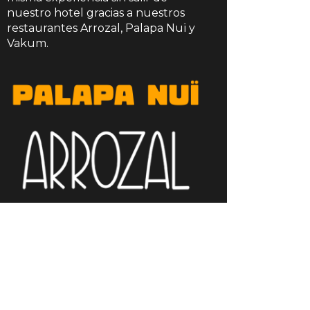
Restaurante V
nuestro hotel gracias a nuestros
restaurantes Arrozal, Palapa Nuï y
Vakum.
Espacio especializado en carnes a la 
mejor materia prima
Reservar