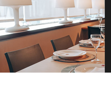
Arrozal
 melosos y secos, servidos en
 restaurantes de Sevilla
Reservar