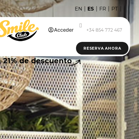
ES
EN
FR
PT
Acceder
+34 854 772 467
RESERVA AHORA
n
21%
de descuento