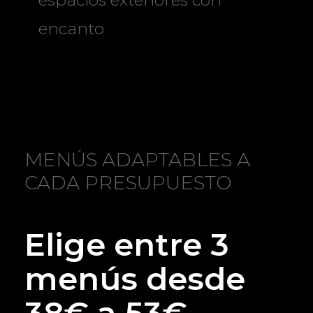
encanto
MENÚS ADAPTABLES A
CADA PRESUPUESTO
Elige entre 3
menús desde
38€ a 53€