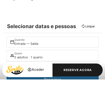
Selecionar datas e pessoas
Limpar
Quando
Entrada — Saída
Quem
2 adultos · 1 quarto
Promoção
Aceder
RESERVE AGORA
Pesquisar
Aceder / Registar-se
Aceder / Registar-se
Quando
Gerir a minha reserva
Quem
Quarto 1