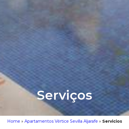
Serviços
Home
»
Apartamentos Vértice Sevilla Aljarafe
»
Servicios