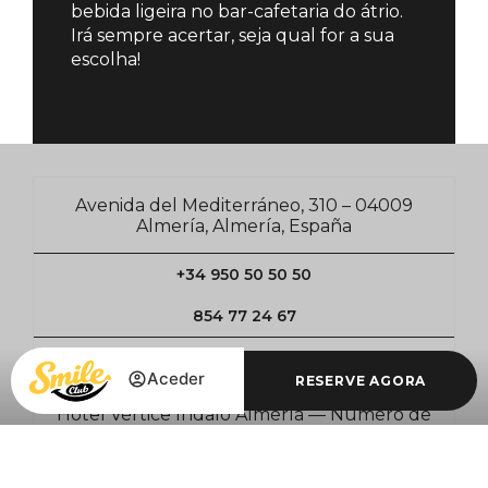
bebida ligeira no bar-cafetaria do átrio.
Irá sempre acertar, seja qual for a sua
escolha!
Avenida del Mediterráneo, 310 – 04009
Almería, Almería, España
+34 950 50 50 50
854 77 24 67
verticeindalo@verticehoteles.com
Aceder
RESERVE AGORA
Hotel Vértice Indalo Almería — Número de
registo: H/AL/00743— Hotel 4*
Aceder / Registar-se
Aceder / Registar-se
Gerir a minha reserva