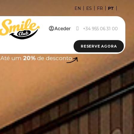
PT
EN
ES
FR
Aceder
+34 955 06 31 00
RESERVE AGORA
Até um
20%
de desconto