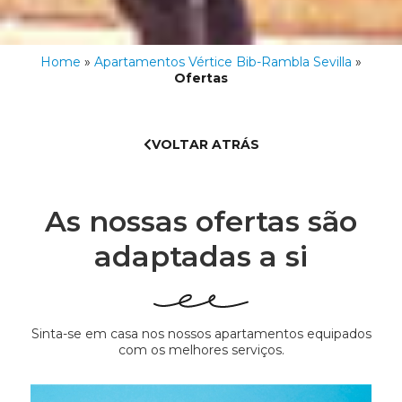
Home
»
Apartamentos Vértice Bib-Rambla Sevilla
»
Ofertas
VOLTAR ATRÁS
As nossas ofertas são
adaptadas a si
Sinta-se em casa nos nossos apartamentos equipados
com os melhores serviços.