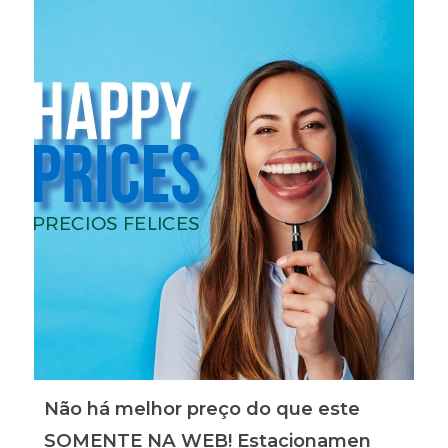
Não há melhor preço do que este
SOMENTE NA WEB! Estacionamen