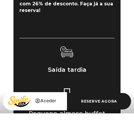
com 26% de desconto. Faça já a sua
reserva!
Saída tardia
Aceder
RESERVE AGORA
Pequeno-almoço buffet
Aceder / Registar-se
Aceder / Registar-se
Gerir a minha reserva
incluído