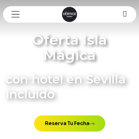
Oferta Isla
Mágica
con hotel en Sevilla
incluído
Reserva Tu Fecha