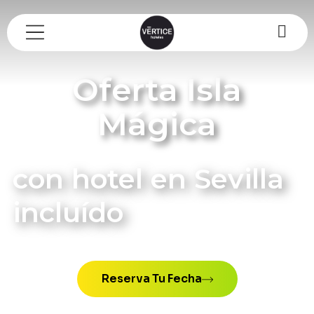
Oferta Isla
Mágica
con hotel en Sevilla
incluído
Reserva Tu Fecha