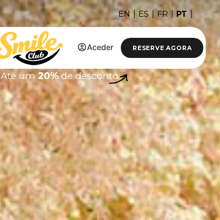
PT
EN
ES
FR
Aceder
RESERVE AGORA
Até um
20%
de desconto