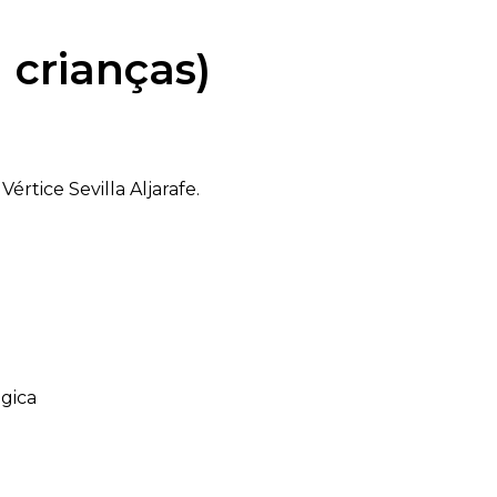
 crianças)
rtice Sevilla Aljarafe.
agica