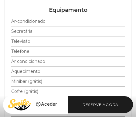
Equipamento
Ar-condicionado
Secretária
Televisão
Telefone
Ar condicionado
Aquecimento
Minibar (grátis)
Cofre (grátis)
Internet wifi (grátis)
Aceder
RESERVE AGORA
Chão de madeira
Amenities de banho
Aceder / Registar-se
Aceder / Registar-se
Quando
Gerir a minha reserva
Quem
Banheira com duche