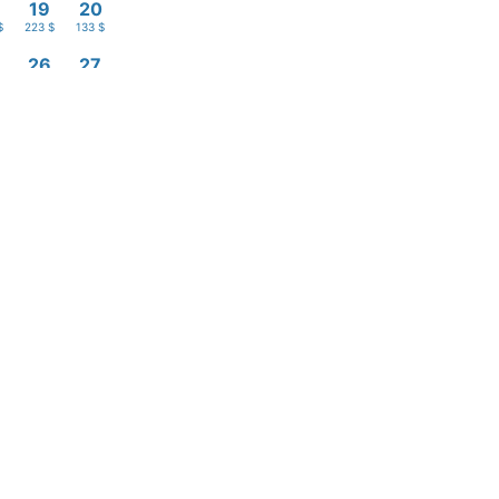
19
20
$
223 $
133 $
26
27
$
212 $
133 $
Pesquisar