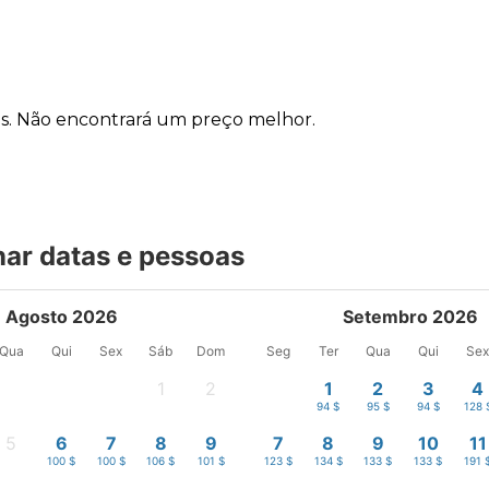
ns. Não encontrará um preço melhor.
nar datas e pessoas
Agosto 2026
Setembro 2026
Qua
Qui
Sex
Sáb
Dom
Seg
Ter
Qua
Qui
Se
1
2
1
2
3
4
-
-
94 $
95 $
94 $
128 
5
6
7
8
9
7
8
9
10
11
-
100 $
100 $
106 $
101 $
123 $
134 $
133 $
133 $
191 