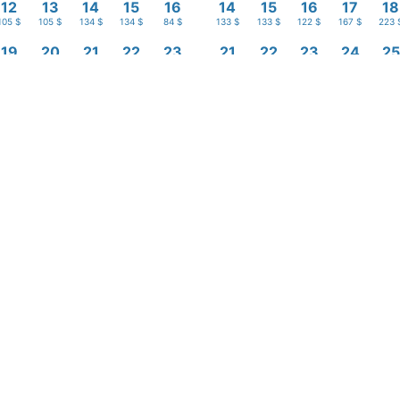
12
13
14
15
16
14
15
16
17
18
105 $
105 $
134 $
134 $
84 $
133 $
133 $
122 $
167 $
223 
19
20
21
22
23
21
22
23
24
25
112 $
106 $
94 $
105 $
78 $
133 $
133 $
133 $
133 $
212 
26
27
28
29
30
28
29
30
94 $
100 $
105 $
105 $
83 $
133 $
133 $
133 $
Saída
s em USD, por quarto, para 2 adultos , desde 1 noite (Impostos incluídos)
Promoção
 · 1 quarto
Descubra o que há de novo