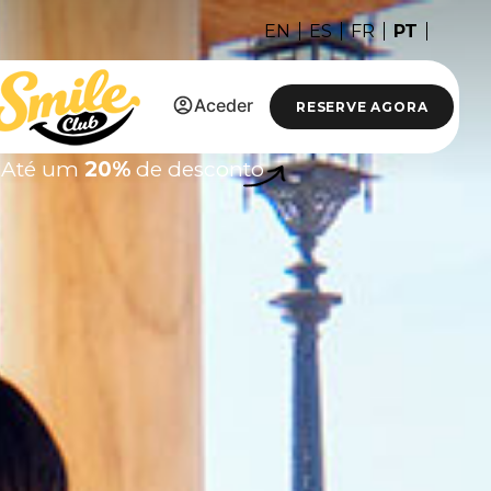
PT
EN
ES
FR
Aceder
RESERVE AGORA
Até um
20%
de desconto