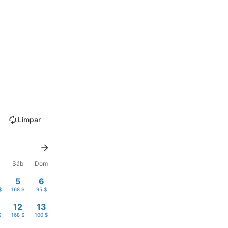
Limpar
x
Sáb
Dom
5
6
$
168 $
95 $
12
13
$
168 $
100 $