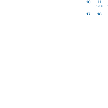
10
11
-
101 $
17
18
-
101 $
24
25
106 $
100 $
31
89 $
Entrada
—
Preços aproximado
2 adultos