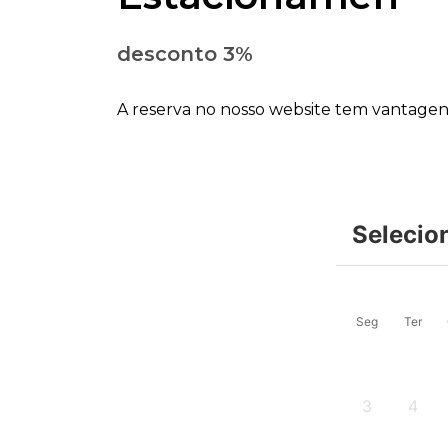
desconto 3%
A reserva no nosso website tem vantage
Selecio
Seg
Ter
3
4
-
-