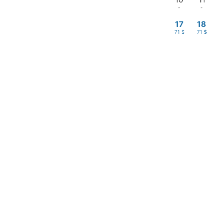
-
-
17
18
71 $
71 $
24
25
71 $
71 $
31
71 $
Entrada
—
Precios aproxima
2 adultos
Mi reserva