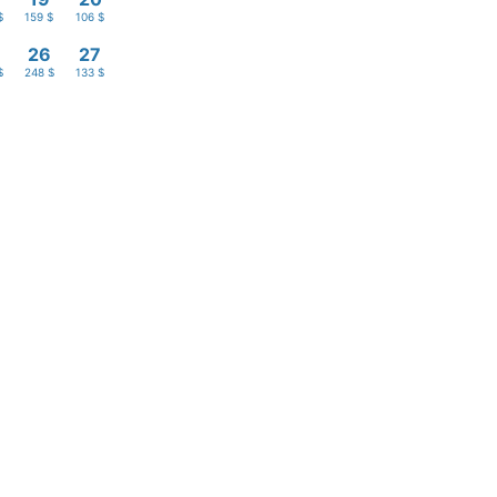
$
159 $
106 $
26
27
$
248 $
133 $
Buscar