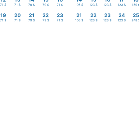
71 $
71 $
79 $
79 $
71 $
106 $
123 $
123 $
123 $
159 
19
20
21
22
23
21
22
23
24
25
71 $
71 $
79 $
79 $
71 $
106 $
123 $
123 $
123 $
248 
26
27
28
29
30
28
29
30
71 $
71 $
79 $
79 $
71 $
123 $
123 $
123 $
Salida
dos en USD, por habitación, para 2 adultos , desde 1 noche (Impuestos incluidos)
Promoción
 · 1 habitación