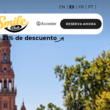
ES
EN
FR
PT
Acceder
RESERVA AHORA
n
21%
de descuento