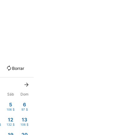
Borrar
Sáb
Dom
5
6
$
106 $
97 $
12
13
$
132 $
106 $
19
20