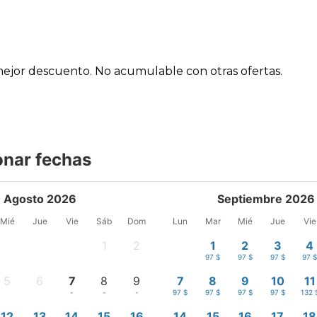
 mejor descuento. No acumulable con otras ofertas.
onar fechas
Agosto 2026
Septiembre 2026
Mié
Jue
Vie
Sáb
Dom
Lun
Mar
Mié
Jue
Vie
1
2
1
2
3
4
-
-
97 $
97 $
97 $
97 
5
6
7
8
9
7
8
9
10
11
-
-
-
-
-
97 $
97 $
97 $
97 $
132 
12
13
14
15
16
14
15
16
17
18