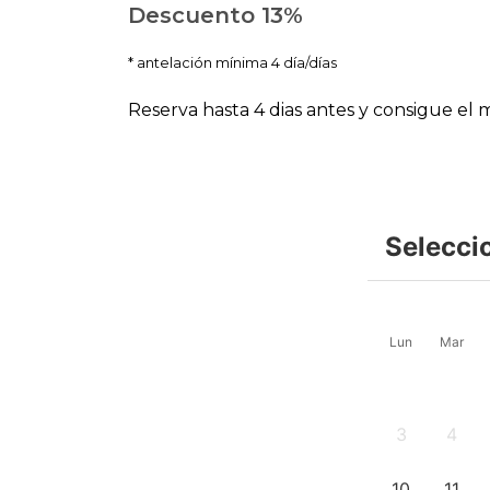
Descuento 13%
antelación mínima 4 día/días
Reserva hasta 4 dias antes y consigue el
Selecci
Lun
Mar
3
4
-
-
10
11