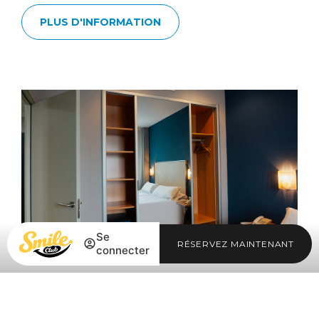
PLUS D'INFORMATION
Se
RÉSERVEZ MAINTENANT
connecter
APPARTEMENT 2 ADULTES ET 1
ENFANT
Se connecter / Adhérez
Se connecter / Adhérez
Gérer ma réservation
undefined