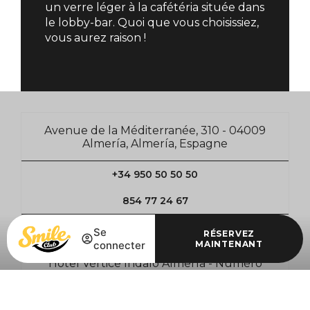
un verre léger à la cafétéria située dans
le lobby-bar. Quoi que vous choisissiez,
vous aurez raison !
Avenue de la Méditerranée, 310 - 04009
Almería, Almería, Espagne
+34 950 50 50 50
854 77 24 67
verticeindalo@verticehoteles.com
Se
RÉSERVEZ
connecter
MAINTENANT
Hotel Vértice Indalo Almería - Numéro
d'enregistrement: H/AL/00743— Hotel 4*
Se connecter / Adhérez
Se connecter / Adhérez
Gérer ma réservation