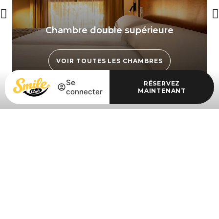
Chambre double supérieure
VOIR TOUTES LES CHAMBRES
Se
RÉSERVEZ
connecter
MAINTENANT
Se connecter / Adhérez
Se connecter / Adhérez
Gérer ma réservation
Télévision
Coffre-fort
Climatisation
Wifi gratuit