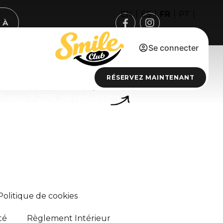
FR
EN
ES
PT
 À
Se connecter
Cádiz
RÉSERVEZ MAINTENANT
pace Madrid
Vértice Chipiona Mar
Jusqu'à 20% de réduction
Politique de cookies
té
Règlement Intérieur