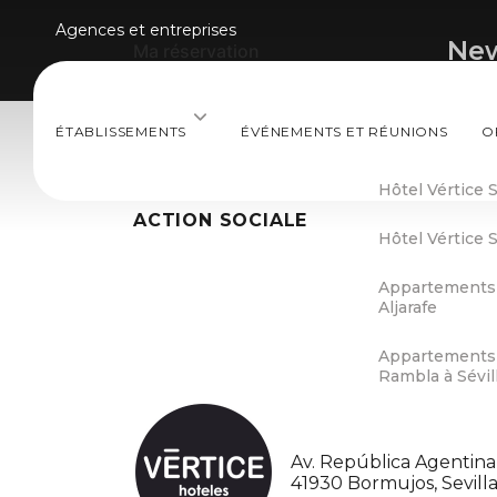
Agences et entreprises
New
Ma réservation
ÉTABLISSEMENTS
ÉVÉNEMENTS ET RÉUNIONS
O
CONTACT
Séville
EMPLOI
Hôtel Vértice S
ACTION SOCIALE
Hôtel Vértice S
Appartements V
Aljarafe
Appartements 
Rambla à Sévil
Av. República Agentina, 
41930 Bormujos, Sevill