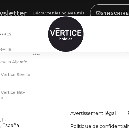
sletter
S'INSCRIRE
Découvrez les nouveautés
FFRES
Almería
Madrid
éville
Hotel Vértice Indalo Almería
Vértice Rooms
****
evilla Aljarafe
értice Séville
Vértice Bib-
le
Avertissement légal
1 -
a, España
Politique de confidentiali