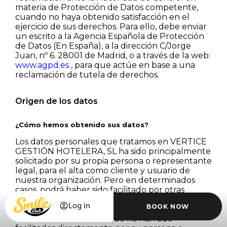
materia de Protección de Datos competente,
cuando no haya obtenido satisfacción en el
ejercicio de sus derechos. Para ello, debe enviar
un escrito a la Agencia Española de Protección
de Datos (En España), a la dirección C/Jorge
Juan, nº 6. 28001 de Madrid, o a través de la web:
www.agpd.es
, para que actúe en base a una
reclamación de tutela de derechos.
Origen de los datos
¿Cómo hemos obtenido sus datos?
Los datos personales que tratamos en VERTICE
GESTIÓN HOTELERA, SL ha sido principalmente
solicitado por su propia persona o representante
legal, para el alta como cliente y usuario de
nuestra organización. Pero en determinados
casos, podrá haber sido facilitado por otras
organizaciones colaboradoras, para la prestación
Log in
BOOK NOW
del servicio solicitado.
En el caso de los datos que no han sido