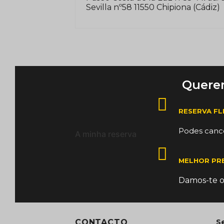
Sevilla nº58 11550 Chipiona (Cádiz)
Querem
RESERVA FL
Podes cance
A minha reserva
MELHOR PR
Damos-te o
CONTACTO
Se