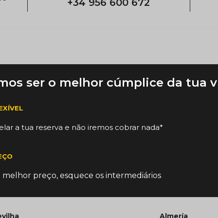
+34 956 600 672
os ser o melhor cúmplice da tua 
EXÍVEL
lar a tua reserva e não iremos cobrar nada*
EÇO
 melhor preço, esquece os intermediários
vilha
Almería