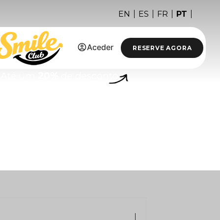
PT
EN
ES
FR
Aceder
RESERVE AGORA
Até um
20%
de desconto