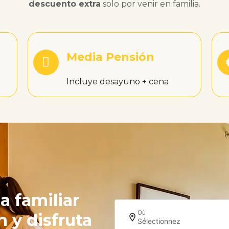
descuento extra
solo por venir en familia.
Media Pensión
Incluye desayuno + cena
a familiar
Où
 y disfruta
Sélectionnez