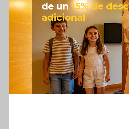
de un
15% de des
adicional