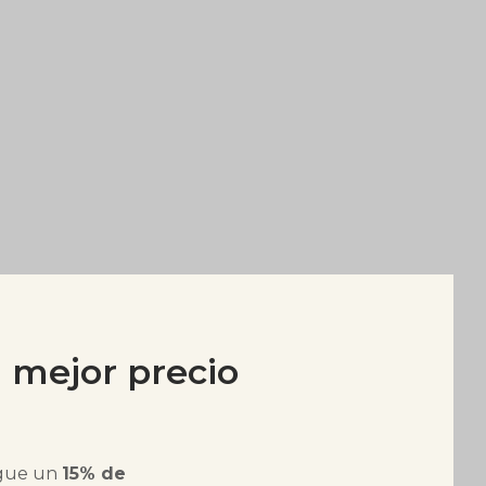
al mejor precio
igue un
15% de