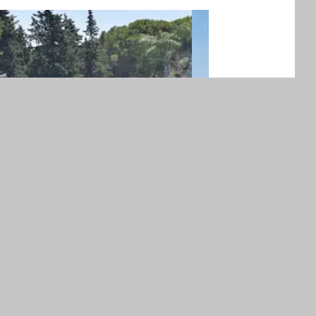
n Sevilla
Este