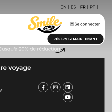
FR
EN
ES
PT
Se connecter
RÉSERVEZ MAINTENANT
Jusqu'à 20% de réduction
tre voyage
n*