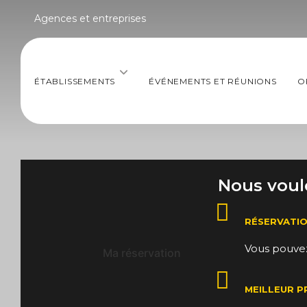
Agences et entreprises
Paseo Costa de la Luz nº55- Avda. 
Sevilla nº58 11550 Chipiona (Cádiz)
ÉTABLISSEMENTS
ÉVÉNEMENTS ET RÉUNIONS
O
Nous voulo
RÉSERVATIO
Vous pouvez
Ma réservation
MEILLEUR P