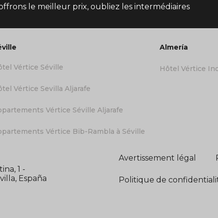
ffrons le meilleur prix, oubliez les intermédiaires
ville
Almería
tel Vértice Séville
Hôtel Vértice Ind
tel Vértice Sevilla Aljarafe
partements Vértice Séville Aljarafe
partements Vértice Bib-Rambla à Séville
Avertissement légal
na, 1 -
illa, España
Politique de confidentiali