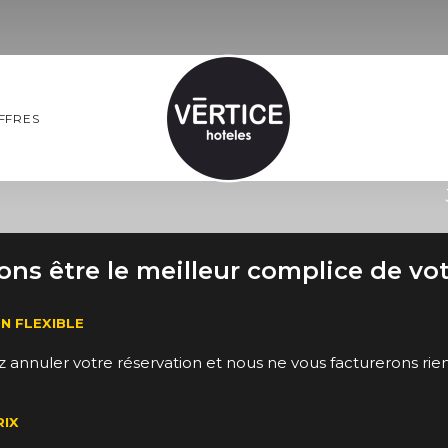
de
+34 956 600 672
FFRES
ns être le meilleur complice de vo
N FLEXIBLE
 annuler votre réservation et nous ne vous facturerons rie
RIX