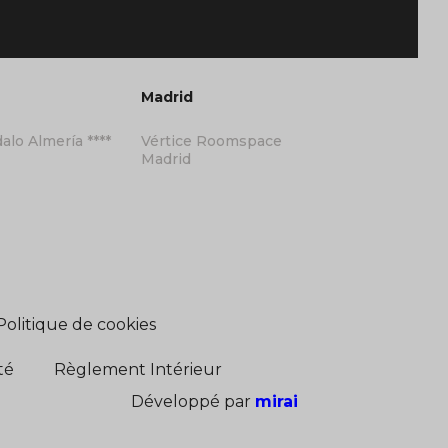
Madrid
alo Almería ****
Vértice Roomspace
Madrid
Politique de cookies
té
Règlement Intérieur
Développé par
mirai