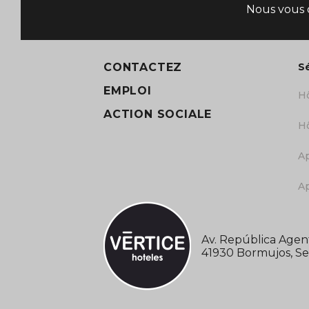
Nous vous o
CONTACTEZ
Sé
EMPLOI
Hô
ACTION SOCIALE
Hô
Ap
Ap
Av. República Agenti
41930 Bormujos, Sev